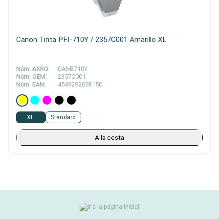
Canon Tinta PFI-710Y / 2357C001 Amarillo XL
Núm. AXRO:
CANB710Y
Núm. OEM:
2357C001
Núm. EAN:
4549292098150
XL
Standard
A la cesta