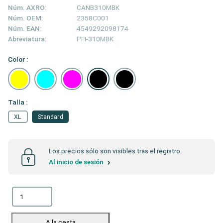
Núm. AXRO:
CANB310MBK
Núm. OEM:
2358C001
Núm. EAN:
4549292098174
Abreviatura:
PFI-310MBK
Color :
Talla :
XL
Standard
Los precios sólo son visibles tras el registro.
Al inicio de sesión
A la cesta