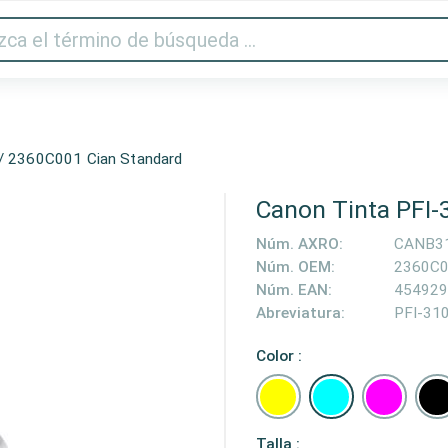
Audio y vídeo
Impresora y escáner
Gaming
Hogar
/ 2360C001 Cian Standard
Canon Tinta PFI-
Núm. AXRO:
CANB3
Núm. OEM:
2360C
Núm. EAN:
454929
Abreviatura:
PFI-31
Color :
Talla :