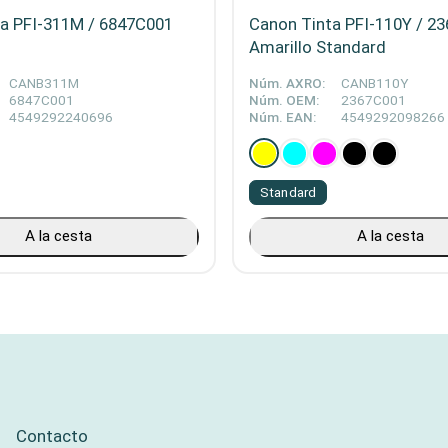
a PFI-311M / 6847C001
Canon Tinta PFI-110Y / 2
Amarillo Standard
CANB311M
Núm. AXRO:
CANB110Y
6847C001
Núm. OEM:
2367C001
4549292240696
Núm. EAN:
4549292098266
Standard
A la cesta
A la cesta
Contacto