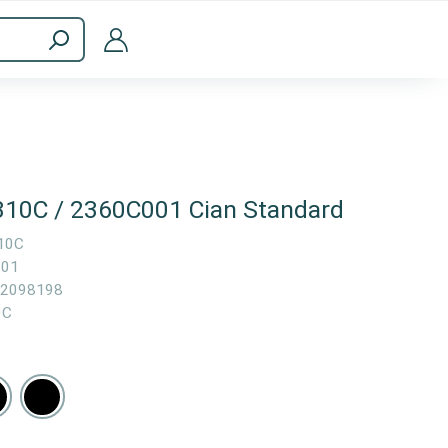
Accesorios informáticos
310C / 2360C001 Cian Standard
10C
001
2098198
0C