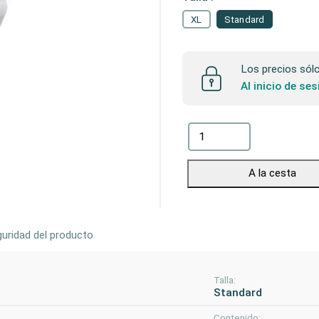
XL
Standard
Los precios sólo 
Al inicio de se
A la cesta
uridad del producto
Talla:
Standard
Contenido: