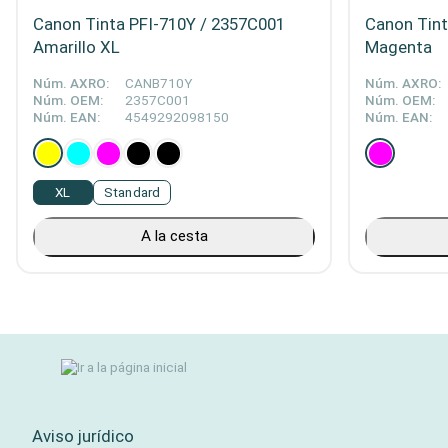
Canon Tinta PFI-710Y / 2357C001
Canon Tint
Amarillo XL
Magenta
Núm. AXRO:
CANB710Y
Núm. AXRO:
Núm. OEM:
2357C001
Núm. OEM:
Núm. EAN:
4549292098150
Núm. EAN:
XL
Standard
A la cesta
Aviso jurídico