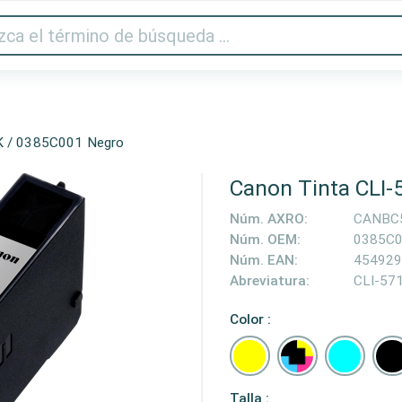
Audio y vídeo
Impresora y escáner
Gaming
Hogar
K / 0385C001 Negro
Canon Tinta CLI
Núm. AXRO:
CANBC
Núm. OEM:
0385C
Núm. EAN:
454929
Abreviatura:
CLI-57
Color :
Talla :