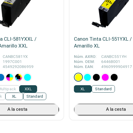
a CLI-581YXXL /
Canon Tinta CLI-551YXL /
Amarillo XXL
Amarillo XL
CANBC581YX
Núm. AXRO:
CANBC551YH
1997C001
Núm. OEM:
6446B001
4549292086959
Núm. EAN:
4960999904917
Multipack
XXL
XL
Standard
ck
XL
Standard
A la cesta
A la cesta