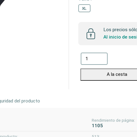
XL
Los precios sólo 
Al inicio de se
A la cesta
uridad del producto
Rendimiento de página:
1105
 producto:
513: