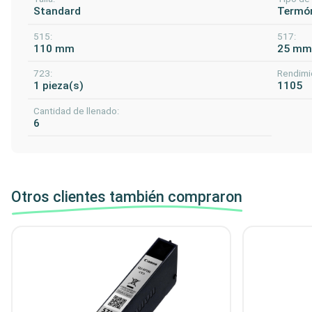
Standard
Termóm
515:
517:
110 mm
25 m
723:
Rendimi
1 pieza(s)
1105
Cantidad de llenado:
6
Otros clientes también compraron