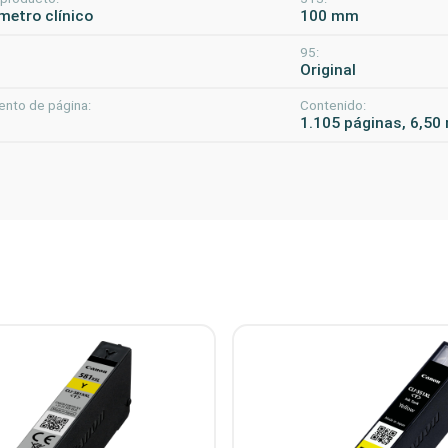
etro clínico
100 mm
95:
m
Original
ento de página:
Contenido:
1.105 páginas, 6,50