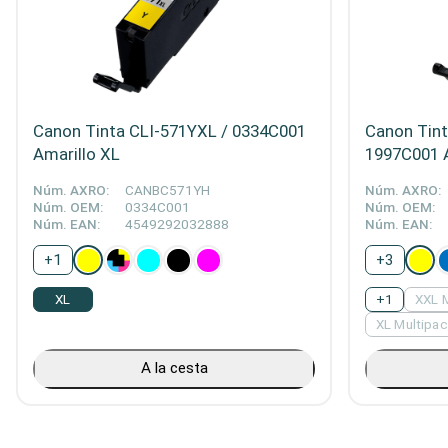
Canon Tinta CLI-571YXL / 0334C001
Canon Tint
Amarillo XL
1997C001 
Núm. AXRO:
CANBC571YH
Núm. AXRO:
Núm. OEM:
0334C001
Núm. OEM:
Núm. EAN:
4549292032888
Núm. EAN:
+
1
+
3
XL
+
1
XXL 
XL Multipa
A la cesta