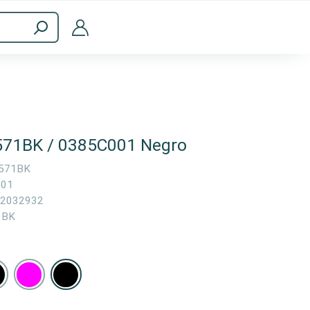
Accesorios informáticos
-571BK / 0385C001 Negro
571BK
001
2032932
1BK