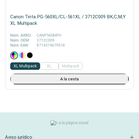
Canon Tinta PG-560XL/CL-561XL / 3712C009 BK,C,M,Y
XL Multipack
Núm. AXRO:
CANP560MPH
Núm. OEM:
3712C009
Núm. EAN:
8714574679518
XL Multipack
XL
Multipack
A la cesta
Aviso jurídico