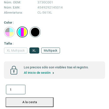
Núm. OEM:
3730C001
Núm. EAN:
4549292145014
Abreviatura:
CL-561XL
Color :
Talla :
XL Multipack
XL
Multipack
Los precios sólo son visibles tras el registro.
Al inicio de sesión
A la cesta