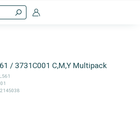
Accesorios informáticos
61 / 3731C001 C,M,Y Multipack
L561
001
2145038