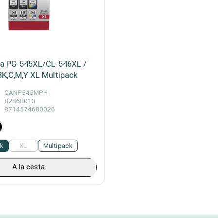
ta PG-545XL/CL-546XL /
K,C,M,Y XL Multipack
CANP545MPH
8286B013
8714574680026
ck
XL
Multipack
A la cesta