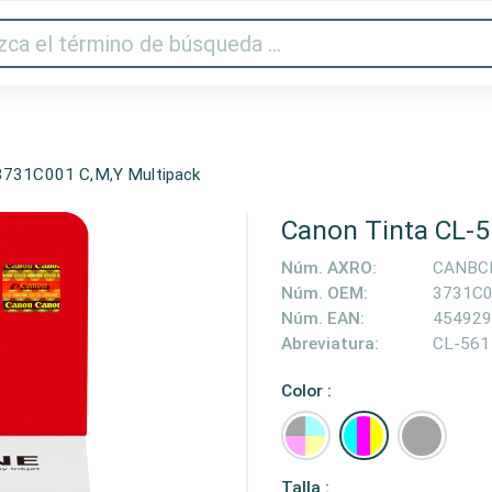
Audio y vídeo
Impresora y escáner
Gaming
Hogar
3731C001 C,M,Y Multipack
Canon Tinta CL-5
Núm. AXRO:
CANBC
Núm. OEM:
3731C
Núm. EAN:
454929
Abreviatura:
CL-561
Color :
Talla :