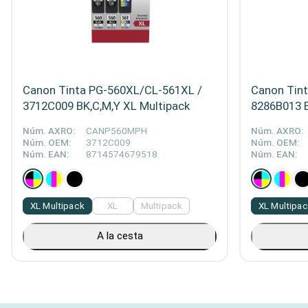
Canon Tinta PG-560XL/CL-561XL /
Canon Tin
3712C009 BK,C,M,Y XL Multipack
8286B013 B
Núm. AXRO:
CANP560MPH
Núm. AXRO:
Núm. OEM:
3712C009
Núm. OEM:
Núm. EAN:
8714574679518
Núm. EAN:
XL Multipack
XL
Multipack
XL Multipa
A la cesta