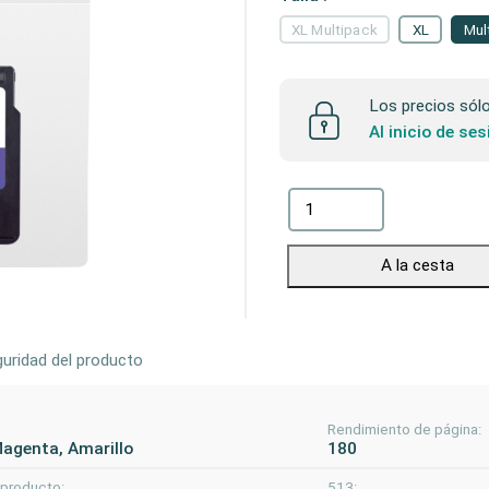
XL Multipack
XL
Mul
Los precios sólo 
Al inicio de se
A la cesta
uridad del producto
Rendimiento de página:
Magenta, Amarillo
180
 producto:
513: