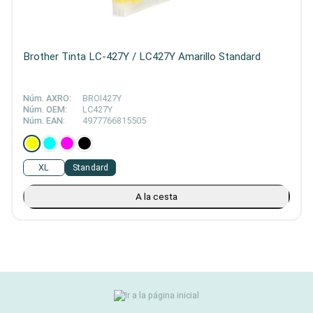
Brother Tinta LC-427Y / LC427Y Amarillo Standard
Núm. AXRO:
BROI427Y
Núm. OEM:
LC427Y
Núm. EAN:
4977766815505
XL
Standard
A la cesta