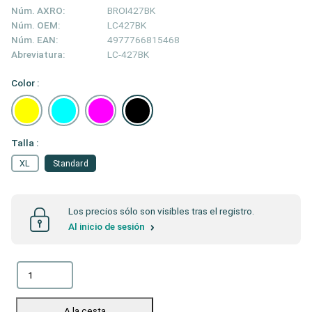
Núm. AXRO:
BROI427BK
Núm. OEM:
LC427BK
Núm. EAN:
4977766815468
Abreviatura:
LC-427BK
Color :
Talla :
XL
Standard
Los precios sólo son visibles tras el registro.
Al inicio de sesión
A la cesta