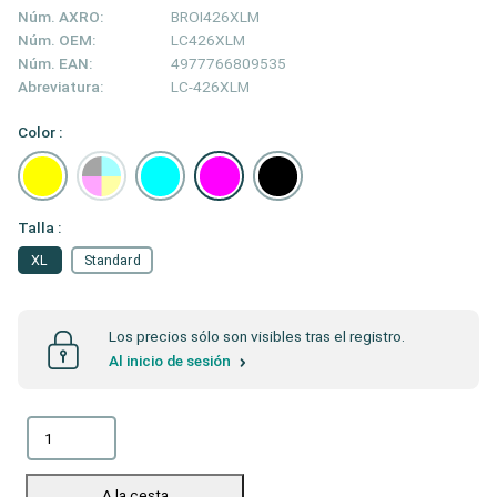
Núm. AXRO:
BROI426XLM
Núm. OEM:
LC426XLM
Núm. EAN:
4977766809535
Abreviatura:
LC-426XLM
Color :
Talla :
XL
Standard
Los precios sólo son visibles tras el registro.
Al inicio de sesión
A la cesta