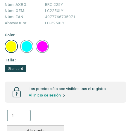
Núm. AXRO:
BROI225Y
Núm. OEM:
LC225XLY
Núm. EAN:
4977766735971
Abreviatura:
LC-225XLY
Color :
Talla :
Standard
Los precios sólo son visibles tras el registro.
Al inicio de sesión
A la cesta