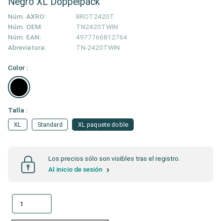
Negro XL Doppelpack
Núm. AXRO:
BROT2420T
Núm. OEM:
TN2420TWIN
Núm. EAN:
4977766812764
Abreviatura:
TN-2420TWIN
Color :
Talla :
XL
Standard
XL paquete doble
Los precios sólo son visibles tras el registro.
Al inicio de sesión