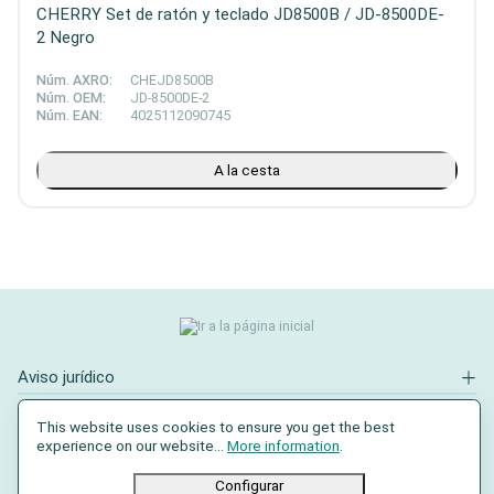
CHERRY Set de ratón y teclado JD8500B / JD-8500DE-
2 Negro
Núm. AXRO:
CHEJD8500B
Núm. OEM:
JD-8500DE-2
Núm. EAN:
4025112090745
A la cesta
Aviso jurídico
Contacto
This website uses cookies to ensure you get the best
experience on our website...
More information
.
Redes sociales
Configurar