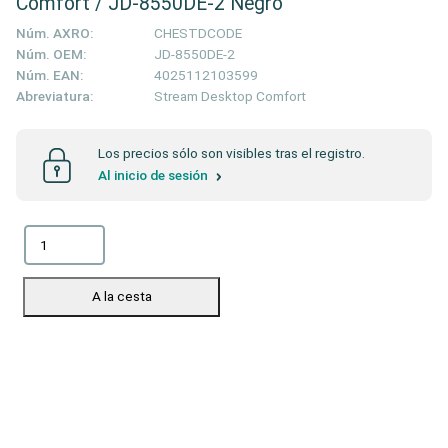
Comfort / JD-8550DE-2 Negro
Núm. AXRO:
CHESTDCODE
Núm. OEM:
JD-8550DE-2
Núm. EAN:
4025112103599
Abreviatura:
Stream Desktop Comfort
Los precios sólo son visibles tras el registro.
Al inicio de sesión
A la cesta