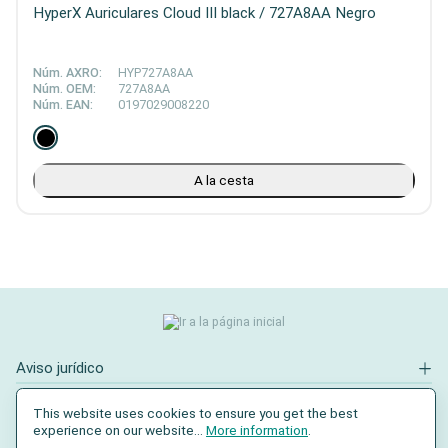
HyperX Auriculares Cloud III black / 727A8AA Negro
Núm. AXRO:
HYP727A8AA
Núm. OEM:
727A8AA
Núm. EAN:
0197029008220
A la cesta
Aviso jurídico
Contacto
This website uses cookies to ensure you get the best
experience on our website...
More information
.
Redes sociales