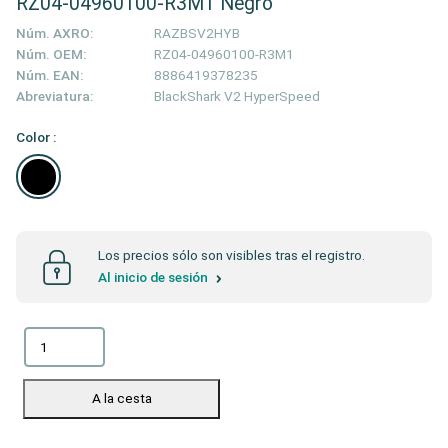
RZ04-04960100-R3M1 Negro
Núm. AXRO:
RAZBSV2HYB
Núm. OEM:
RZ04-04960100-R3M1
Núm. EAN:
8886419378235
Abreviatura:
BlackShark V2 HyperSpeed
Color :
Los precios sólo son visibles tras el registro.
Al inicio de sesión
A la cesta