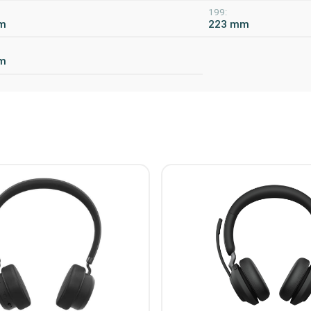
199:
m
223 mm
m