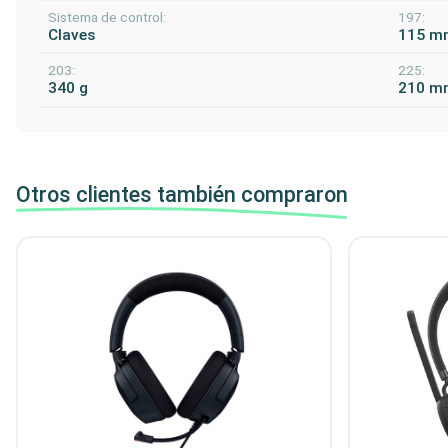
Sistema de control:
197:
Claves
115 m
203:
225:
340 g
210 m
Otros clientes también compraron