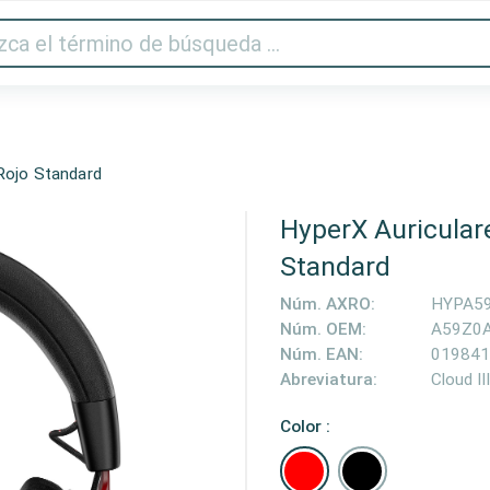
Audio y vídeo
Impresora y escáner
Gaming
Hogar
Rojo Standard
HyperX Auriculare
Standard
Núm. AXRO:
HYPA5
Núm. OEM:
A59Z0
Núm. EAN:
019841
Abreviatura:
Cloud II
Color :