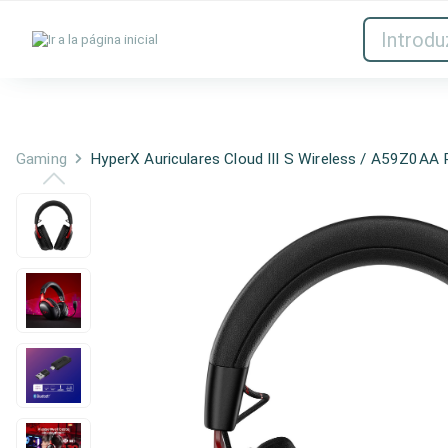
Tintas y tóner
Red
Gaming
HyperX Auriculares Cloud III S Wireless / A59Z0AA 