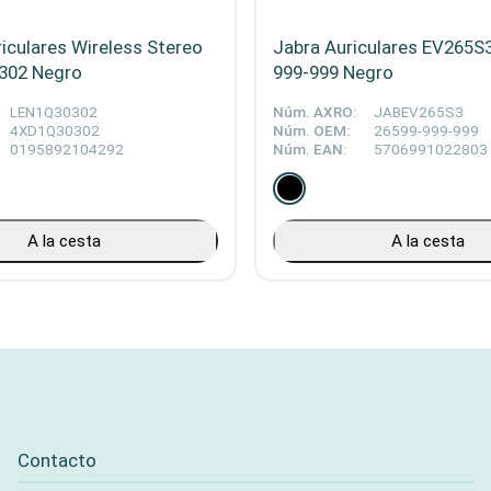
iculares Wireless Stereo
Jabra Auriculares EV265S3
302 Negro
999-999 Negro
LEN1Q30302
Núm. AXRO:
JABEV265S3
4XD1Q30302
Núm. OEM:
26599-999-999
0195892104292
Núm. EAN:
5706991022803
A la cesta
A la cesta
Contacto