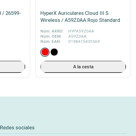
 / 26599-
HyperX Auriculares Cloud III S
Wireless / A59Z0AA Rojo Standard
Núm. AXRO:
HYPA59Z0AA
Núm. OEM:
A59Z0AA
Núm. EAN:
0198415435569
A la cesta
Redes sociales