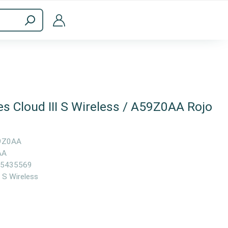
Accesorios informáticos
s Cloud III S Wireless / A59Z0AA Rojo
9Z0AA
AA
5435569
I S Wireless