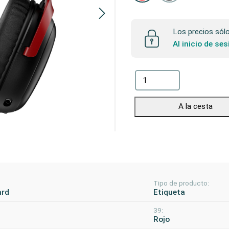
Los precios sólo 
Al inicio de se
A la cesta
Tipo de producto:
ard
Etiqueta
39:
Rojo