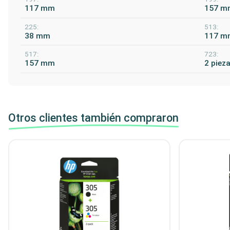
117 mm
157 m
225:
513:
38 mm
117 m
517:
723:
157 mm
2 piez
Otros clientes también compraron