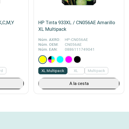
K,C,M,Y
HP Tinta 933XL / CN056AE Amarillo
XL Multipack
Núm. AXRO:
HP-CN056AE
Núm. OEM:
CN056AE
Núm. EAN:
0886111749041
rd
XL Multipack
XL
Multipack
A la cesta