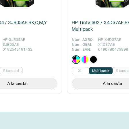
04 / 3JB05AE BK,C,M,Y
HP Tinta 302 / X4D37AE B
Multipack
HP-3JB05AE
Núm. AXRO:
HP-X4D37AE
3JB05AE
Núm. OEM:
X4D37AE
0192545191432
Núm. EAN:
0190780475898
Standard
XL
Multipack
Standa
A la cesta
A la cesta