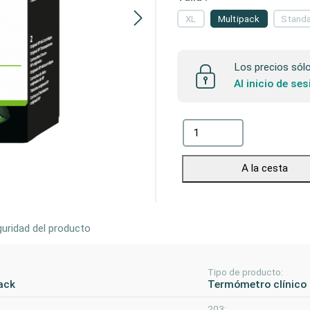
XL
Multipack
Stand
Los precios sólo 
Al inicio de se
A la cesta
uridad del producto
Tipo de producto:
ack
Termómetro clínico
203: