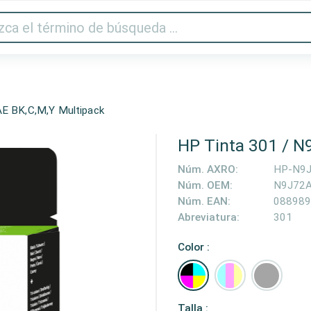
Audio y vídeo
Impresora y escáner
Gaming
Hogar
E BK,C,M,Y Multipack
HP Tinta 301 / N
Núm. AXRO:
HP-N9
Núm. OEM:
N9J72
Núm. EAN:
088989
Abreviatura:
301
Color :
Talla :