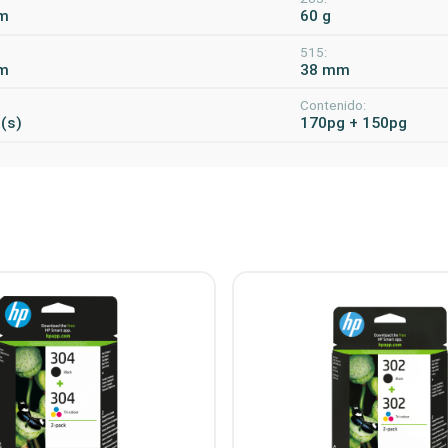
m
60 g
515:
m
38 mm
Contenido:
a(s)
170pg + 150pg