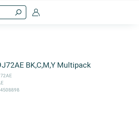
Accesorios informáticos
9J72AE BK,C,M,Y Multipack
J72AE
AE
4508898