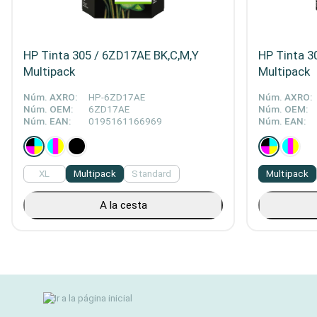
HP Tinta 305 / 6ZD17AE BK,C,M,Y
HP Tinta 3
Multipack
Multipack
Núm. AXRO:
HP-6ZD17AE
Núm. AXRO:
Núm. OEM:
6ZD17AE
Núm. OEM:
Núm. EAN:
0195161166969
Núm. EAN:
XL
Multipack
Standard
Multipack
A la cesta