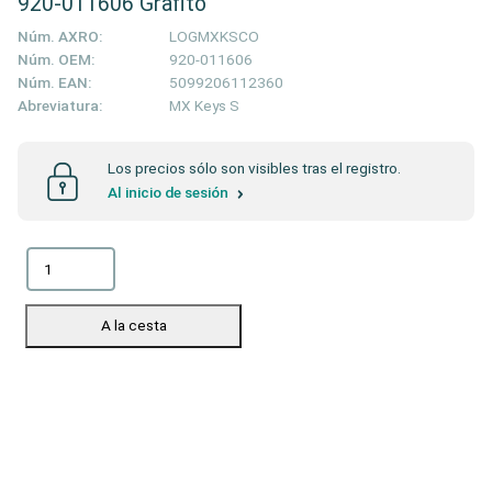
920-011606 Grafito
Núm. AXRO:
LOGMXKSCO
Núm. OEM:
920-011606
Núm. EAN:
5099206112360
Abreviatura:
MX Keys S
Los precios sólo son visibles tras el registro.
Al inicio de sesión
A la cesta