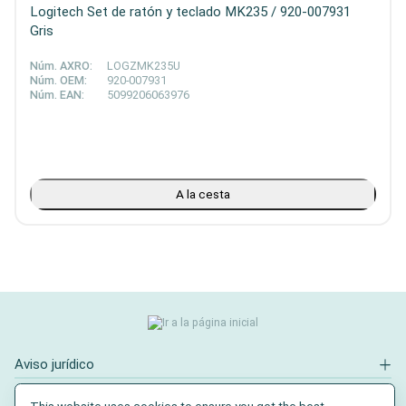
Logitech Set de ratón y teclado MK235 / 920-007931
Gris
Núm. AXRO:
LOGZMK235U
Núm. OEM:
920-007931
Núm. EAN:
5099206063976
A la cesta
Aviso jurídico
Contacto