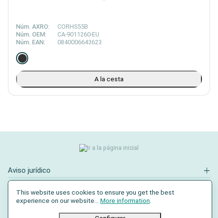
Núm. AXRO:
CORHS55B
Núm. OEM:
CA-9011260-EU
Núm. EAN:
0840006643623
A la cesta
Aviso jurídico
Contacto
This website uses cookies to ensure you get the best
experience on our website...
More information
.
Redes sociales