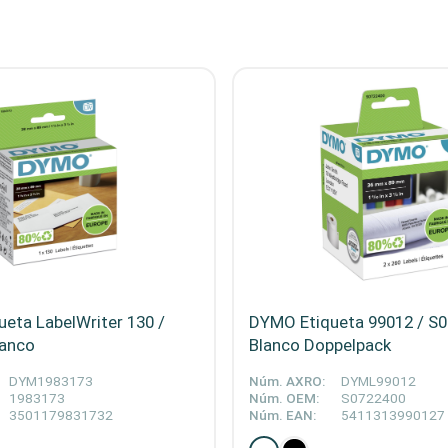
eta LabelWriter 130 /
DYMO Etiqueta 99012 / S
lanco
Blanco Doppelpack
DYM1983173
Núm. AXRO:
DYML99012
1983173
Núm. OEM:
S0722400
3501179831732
Núm. EAN:
5411313990127