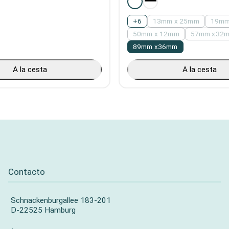
+
6
13mm x 25mm
19mm
50mm x 12mm
57mm x32
89mm x36mm
A la cesta
A la cesta
Contacto
Schnackenburgallee 183-201
D-22525 Hamburg