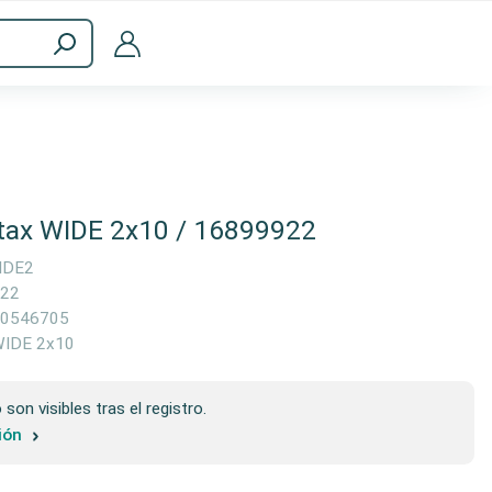
Accesorios informáticos
nstax WIDE 2x10 / 16899922
IDE2
22
0546705
WIDE 2x10
son visibles tras el registro.
sión