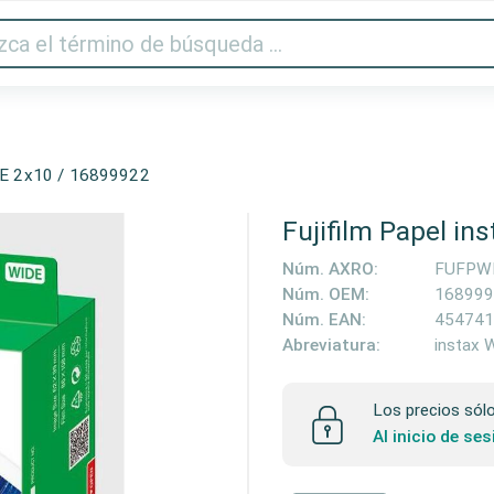
Audio y vídeo
Impresora y escáner
Gaming
Hogar
IDE 2x10 / 16899922
Fujifilm Papel i
Núm. AXRO:
FUFPW
Núm. OEM:
168999
Núm. EAN:
454741
Abreviatura:
instax 
Los precios sólo 
Al inicio de se