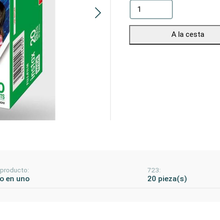
A la cesta
 producto:
723:
o en uno
20 pieza(s)