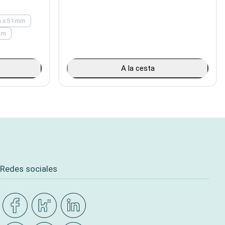
 x51mm
mm
A la cesta
Redes sociales