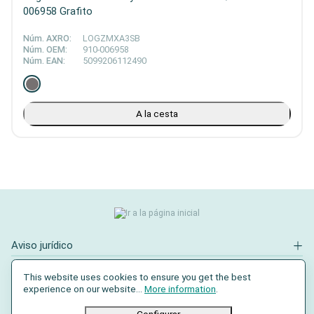
006958 Grafito
Núm. AXRO:
LOGZMXA3SB
Núm. OEM:
910-006958
Núm. EAN:
5099206112490
A la cesta
Aviso jurídico
Contacto
This website uses cookies to ensure you get the best
experience on our website...
More information
.
Redes sociales