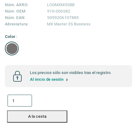
Núm. AXRO:
LOGMXM3SBB
Núm. OEM:
910-006582
Núm. EAN:
5099206107885
Abreviatura:
MX Master 3S Business
Color :
Los precios sólo son visibles tras el registro.
Al inicio de sesión
A la cesta