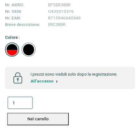
Nr. AXRO:
EPSER38BR
Nr. OEM:
C43S015376
Nr. EAN:
8715946040349
Breve descrizione:
ERC38BR
Colore :
I prezzi sono visibili solo dopo la registrazione.
All'accesso
Nel carrello