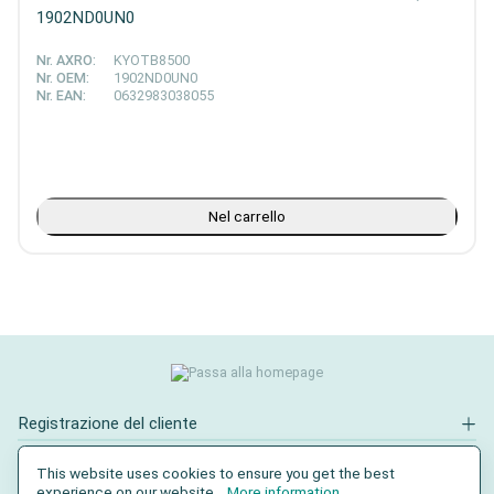
1902ND0UN0
Nr. AXRO:
KYOTB8500
Nr. OEM:
1902ND0UN0
Nr. EAN:
0632983038055
Nel carrello
Registrazione del cliente
Contatto
This website uses cookies to ensure you get the best
experience on our website...
More information
.