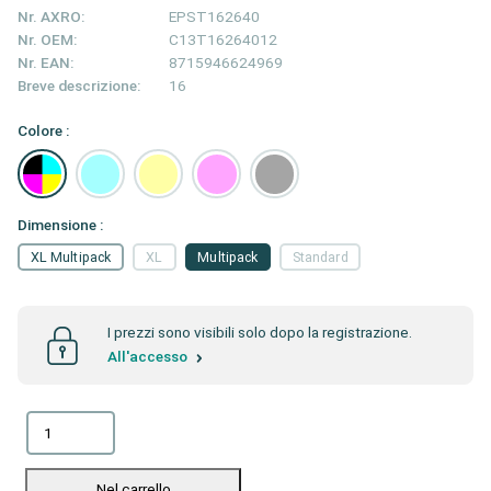
Nr. AXRO:
EPST162640
Nr. OEM:
C13T16264012
Nr. EAN:
8715946624969
Breve descrizione:
16
Colore :
Dimensione :
XL Multipack
XL
Multipack
Standard
I prezzi sono visibili solo dopo la registrazione.
All'accesso
Nel carrello