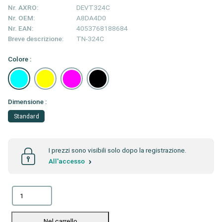
Nr. AXRO:
DEVT324C
Nr. OEM:
A8DA4D0
Nr. EAN:
4053768188684
Breve descrizione:
TN-324C
Colore :
Dimensione :
Standard
I prezzi sono visibili solo dopo la registrazione.
All'accesso
Nel carrello