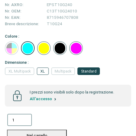
Nr. AXRO:
EPST10G240
Nr. OEM:
C13T10G24010
Nr. EAN:
8715946707808
Breve descrizione:
T10G24
Colore :
Dimensione :
XL Multipack
XL
Multipack
Standard
I prezzi sono visibili solo dopo la registrazione.
All'accesso
Nel carrello