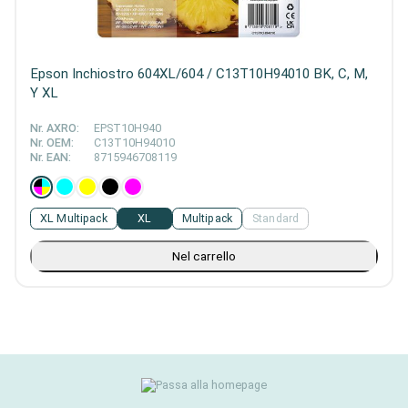
Epson Inchiostro 604XL/604 / C13T10H94010 BK, C, M,
Y XL
Nr. AXRO:
EPST10H940
Nr. OEM:
C13T10H94010
Nr. EAN:
8715946708119
XL Multipack
XL
Multipack
Standard
Nel carrello