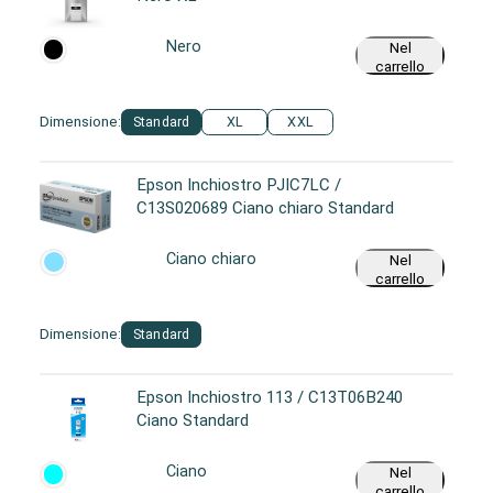
Nero
Nel
carrello
Dimensione:
Standard
XL
XXL
Epson Inchiostro PJIC7LC /
C13S020689 Ciano chiaro Standard
Ciano chiaro
Nel
carrello
Dimensione:
Standard
Epson Inchiostro 113 / C13T06B240
Ciano Standard
Ciano
Nel
carrello