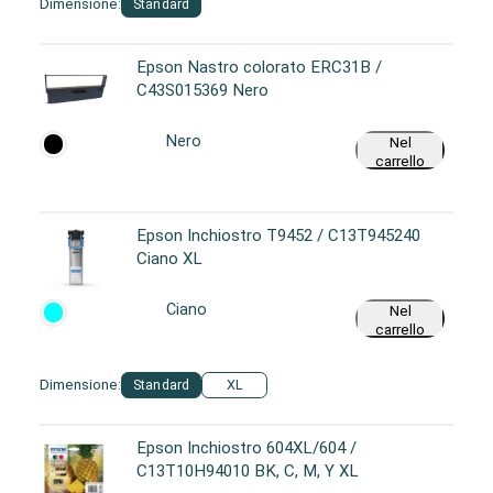
Dimensione:
Standard
Epson Nastro colorato ERC31B /
C43S015369 Nero
Nero
Nel
carrello
Epson Inchiostro T9452 / C13T945240
Ciano XL
Ciano
Nel
carrello
Dimensione:
Standard
XL
Epson Inchiostro 604XL/604 /
C13T10H94010 BK, C, M, Y XL