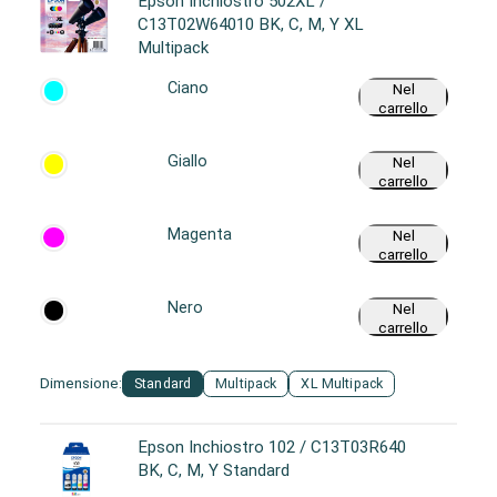
Epson Inchiostro 502XL /
C13T02W64010 BK, C, M, Y XL
Multipack
Ciano
Nel
carrello
Giallo
Nel
carrello
Magenta
Nel
carrello
Nero
Nel
carrello
Dimensione:
Standard
Multipack
XL Multipack
Epson Inchiostro 102 / C13T03R640
BK, C, M, Y Standard