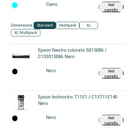
Ciano
Nel
carrello
Dimensione:
Standard
Multipack
XL
XL Multipack
Epson Nastro colorato S015086 /
C13S015086 Nero
Nero
Nel
carrello
Epson Inchiostro T11E1 / C13T11E140
Nero
Nero
Nel
carrello