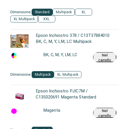
Dimensione:
Standard
Multipack
XL
XL Multipack
XXL
Epson Inchiostro 378 / C13T37884010
BK, C, M, Y, LM, LC Multipack
BK, C, M, Y, LM, LC
Nel
carrello
Dimensione:
Multipack
XL Multipack
Epson Inchiostro PJIC7M /
C13S020691 Magenta Standard
Magenta
Nel
carrello