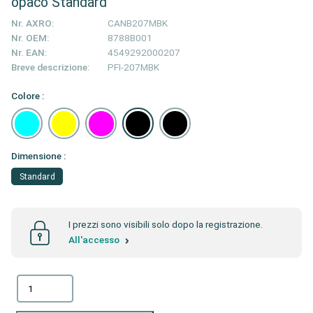
opaco Standard
Nr. AXRO:
CANB207MBK
Nr. OEM:
8788B001
Nr. EAN:
4549292000207
Breve descrizione:
PFI-207MBK
Colore :
Dimensione :
Standard
I prezzi sono visibili solo dopo la registrazione.
All'accesso