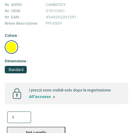
Nr. AXRO:
CANB050Y
Nr. OEM:
5701C001
Nr. EAN:
4549292201291
Breve descrizione:
PFI-050Y
Colore :
Dimensione :
Standard
I prezzi sono visibili solo dopo la registrazione.
All'accesso
Nel carrello