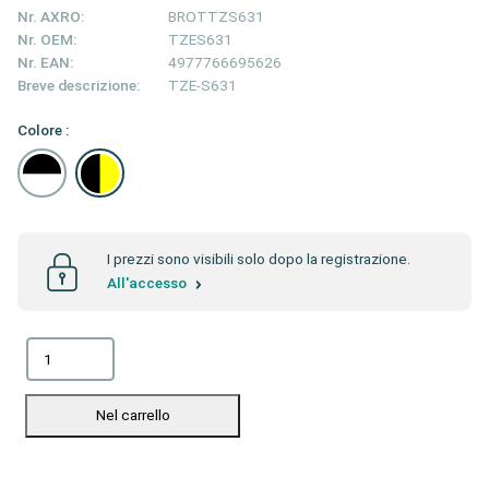
Nr. AXRO:
BROTTZS631
Nr. OEM:
TZES631
Nr. EAN:
4977766695626
Breve descrizione:
TZE-S631
Colore :
I prezzi sono visibili solo dopo la registrazione.
All'accesso
Nel carrello