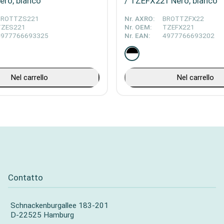
ro, bianco
/ TZEFX221 Nero, bianco
BROTTZS221
Nr. AXRO:
BROTTZFX22
TZES221
Nr. OEM:
TZEFX221
4977766693325
Nr. EAN:
4977766693202
Nel carrello
Nel carrello
Contatto
Schnackenburgallee 183-201
D-22525 Hamburg