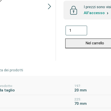
I prezzi sono vis
All'accesso
Nel carrello
za dei prodotti
prodotto:
197:
da taglio
20 mm
225:
70 mm