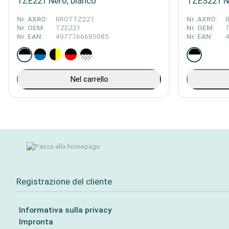
TZE221 Nero, bianco
TZES221 Ne
Nr. AXRO:
BROTTZ221
Nr. AXRO:
Nr. OEM:
TZE221
Nr. OEM:
Nr. EAN:
4977766685085
Nr. EAN:
Nel carrello
Registrazione del cliente
Informativa sulla privacy
Impronta