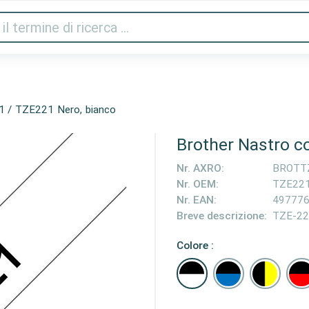
Audio e video
Stampanti e scanner
Gaming
Cas
1 / TZE221 Nero, bianco
Brother Nastro c
Nr. AXRO:
BROTT
Nr. OEM:
TZE22
Nr. EAN:
49777
Breve descrizione:
TZE-22
Colore :