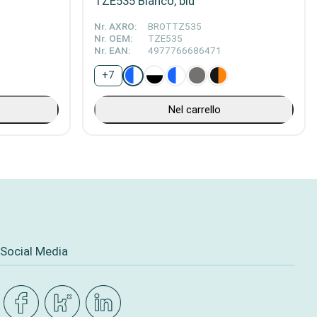
TZE535 Bianco, blu
Nr. AXRO:
BROTTZ535
Nr. OEM:
TZE535
Nr. EAN:
4977766686471
+
7
Nel carrello
Social Media