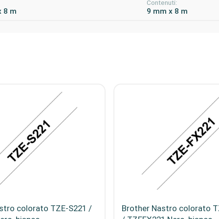
:
Contenuti:
x 8 m
9 mm x 8 m
stro colorato TZE-S221 /
Brother Nastro colorato 