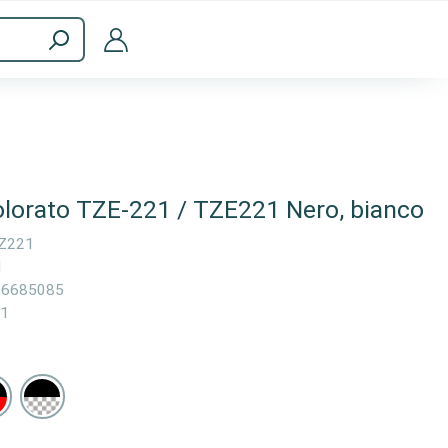
a
Accessori per computer
olorato TZE-221 / TZE221 Nero, bianco
Z221
1
66685085
1