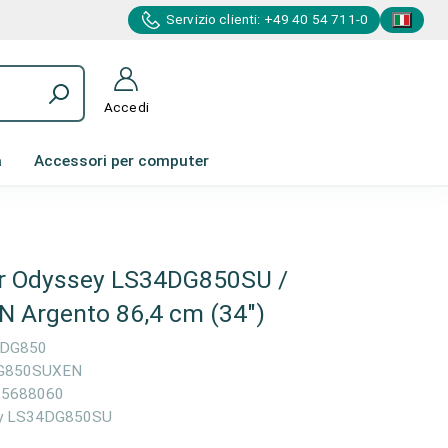
Servizio clienti: +49 40 54 711-0
Accedi
a
Accessori per computer
r Odyssey LS34DG850SU /
Argento 86,4 cm (34")
DG850
G850SUXEN
95688060
y LS34DG850SU