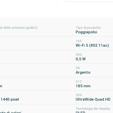
e dello schermo (pollici):
Tipo di prodotto:
Poggiapolsi
165:
Wi-Fi 5 (802.11ac)
395:
0,5 W
39:
Argento
517:
m
185 mm
359:
 1440 pixel
UltraWide Quad HD
Tecnologia dei display:
rdo di colori
OLED