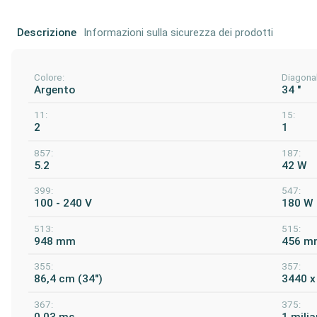
Descrizione
Informazioni sulla sicurezza dei prodotti
Colore:
Diagonal
Argento
34 "
11:
15:
2
1
857:
187:
5.2
42 W
399:
547:
100 - 240 V
180 W
513:
515:
948 mm
456 m
355:
357:
86,4 cm (34")
3440 x
367:
375:
0,03 ms
1 milia