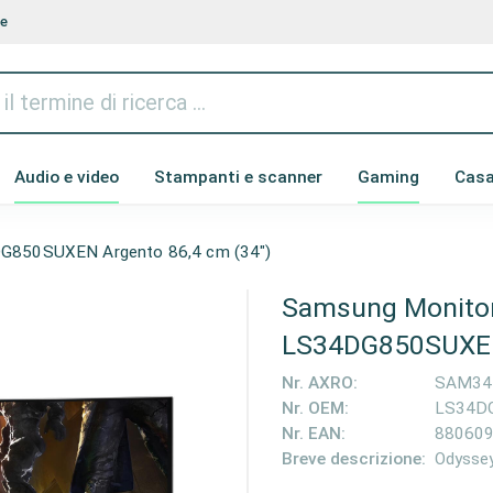
te
Audio e video
Stampanti e scanner
Gaming
Cas
G850SUXEN Argento 86,4 cm (34")
Samsung Monito
LS34DG850SUXEN 
Nr. AXRO:
SAM34
Nr. OEM:
LS34D
Nr. EAN:
88060
Breve descrizione:
Odysse