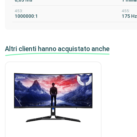
453:
455:
1000000:1
175 H
Altri clienti hanno acquistato anche