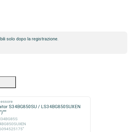
ibili solo dopo la registrazione.
cessore
itor S34BG850SU / LS34BG850SUXEN
)"""
34BG85S
4BG850SUXEN
6094525175"