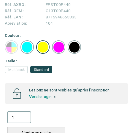
Réf. AXRO :
EPST00P440
Réf. OEM :
C13T00P440
Réf. EAN :
8715946655833
Abréviation:
104
Couleur :
Taille :
Multipack
Standard
Les prix ne sont visibles qu'après l'inscription.
Vers le login
Ajouter au panier