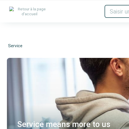
Encres & toners
Réseau
Audio et
Service
Service means more to us