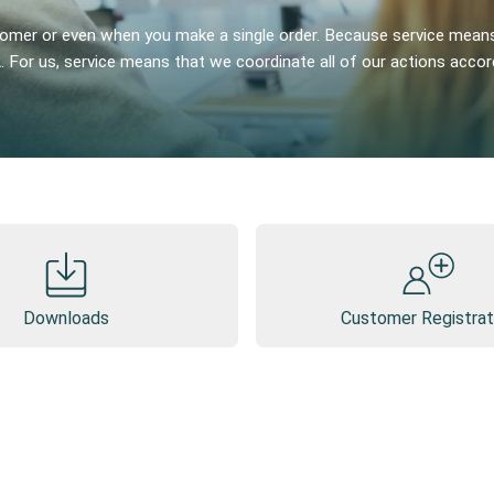
tomer or even when you make a single order. Because service mean
 For us, service means that we coordinate all of our actions accor
Downloads
Customer Registrat