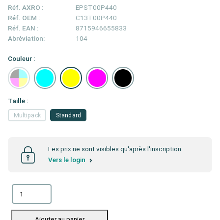
Réf. AXRO :
EPST00P440
Réf. OEM :
C13T00P440
Réf. EAN :
8715946655833
Abréviation:
104
Couleur :
Taille :
Multipack
Standard
Les prix ne sont visibles qu'après l'inscription.
Vers le login
Ajouter au panier