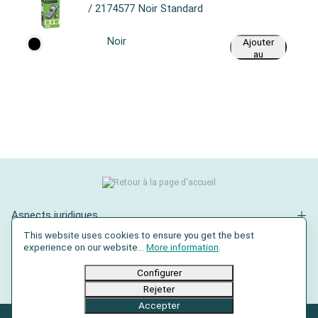
/ 2174577 Noir Standard
Noir
Ajouter
au
panier
Aspects juridiques
This website uses cookies to ensure you get the best
Contact
experience on our website...
More information
.
Réseaux sociaux
Configurer
Rejeter
Accepter