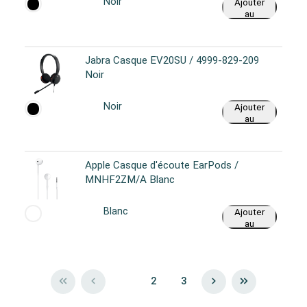
Noir
Ajouter
au
panier
Jabra Casque EV20SU / 4999-829-209
Noir
Noir
Ajouter
au
panier
Apple Casque d'écoute EarPods /
MNHF2ZM/A Blanc
Blanc
Ajouter
au
panier
1
2
3