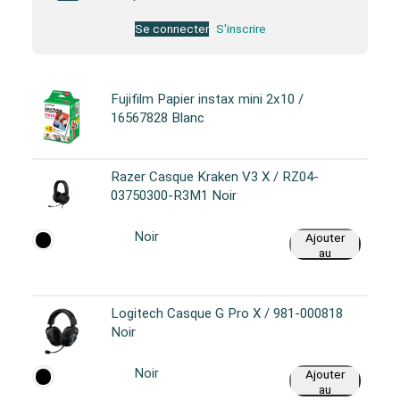
Se connecter
S'inscrire
Fujifilm Papier instax mini 2x10 /
16567828 Blanc
Razer Casque Kraken V3 X / RZ04-
03750300-R3M1 Noir
Noir
Ajouter
au
panier
Logitech Casque G Pro X / 981-000818
Noir
Noir
Ajouter
au