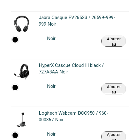
panier
Jabra Casque EV265S3 / 26599-999-
999 Noir
Noir
Ajouter
au
panier
HyperX Casque Cloud III black /
727A8AA Noir
Noir
Ajouter
au
panier
Logitech Webcam BCC950 / 960-
000867 Noir
Noir
Ajouter
au