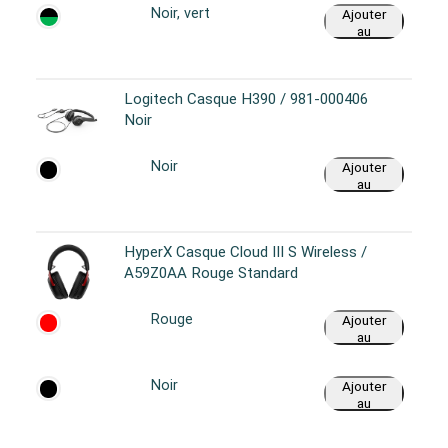
Noir, vert
Ajouter
au
panier
Logitech Casque H390 / 981-000406
Noir
Noir
Ajouter
au
panier
HyperX Casque Cloud III S Wireless /
A59Z0AA Rouge Standard
Rouge
Ajouter
au
panier
Noir
Ajouter
au
panier