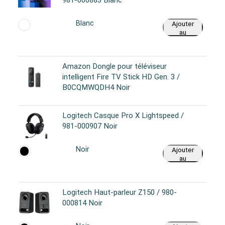
981-000883 Blanc
Blanc
Ajouter
au
panier
Amazon Dongle pour téléviseur
intelligent Fire TV Stick HD Gen. 3 /
B0CQMWQDH4 Noir
Logitech Casque Pro X Lightspeed /
981-000907 Noir
Noir
Ajouter
au
panier
Logitech Haut-parleur Z150 / 980-
000814 Noir