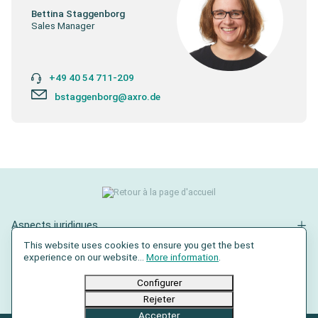
Bettina Staggenborg
Sales Manager
+49 40 54 711-209
bstaggenborg@axro.de
Aspects juridiques
This website uses cookies to ensure you get the best
Contact
experience on our website...
More information
.
Réseaux sociaux
Configurer
Rejeter
Accepter