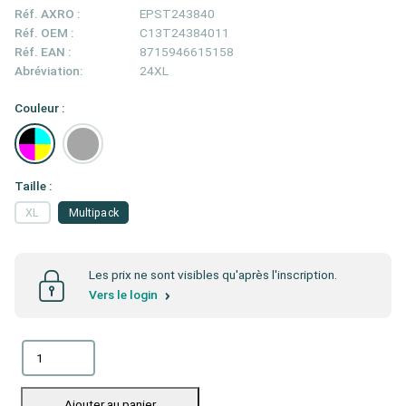
Réf. AXRO :
EPST243840
Réf. OEM :
C13T24384011
Réf. EAN :
8715946615158
Abréviation:
24XL
Couleur :
Taille :
XL
Multipack
Les prix ne sont visibles qu'après l'inscription.
Vers le login
Ajouter au panier