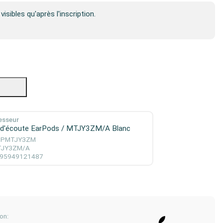
visibles qu'après l'inscription.
esseur
 d'écoute EarPods / MTJY3ZM/A Blanc
PPMTJY3ZM
TJY3ZM/A
95949121487
on: