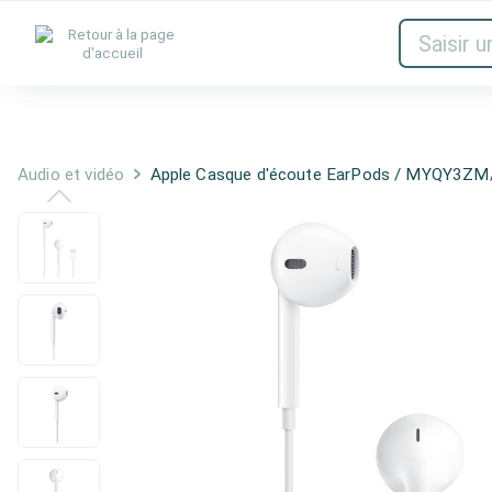
Encres & toners
Réseau
Audio et
Audio et vidéo
Apple Casque d'écoute EarPods / MYQY3ZM