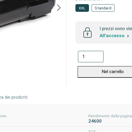
XXL
Standard
I prezzi sono vis
All'accesso
Nel carrello
za dei prodotti
one:
Rendimento della pagina
24600
515: