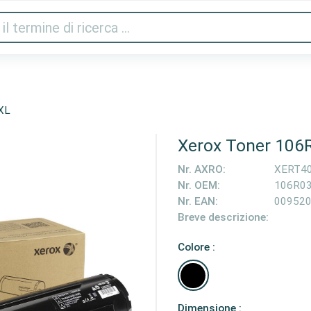
Audio e video
Stampanti e scanner
Gaming
Cas
XL
Xerox Toner 106
Nr. AXRO:
XERT4
Nr. OEM:
106R0
Nr. EAN:
00952
Breve descrizione:
Colore :
Dimensione :