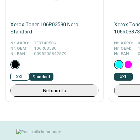
Xerox Toner 106R03580 Nero
Xerox Tone
Standard
106R03873
Nr. AXRO:
XERT405BK
Nr. AXRO:
Nr. OEM:
106R03580
Nr. OEM:
Nr. EAN:
0095205842579
Nr. EAN:
XXL
Standard
XXL
Nel carrello