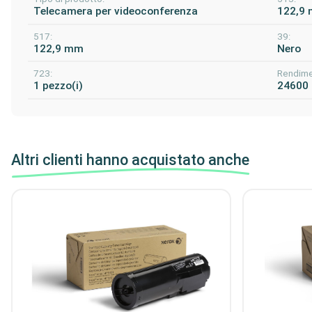
Telecamera per videoconferenza
122,9
517:
39:
122,9 mm
Nero
723:
Rendime
1 pezzo(i)
24600
Altri clienti hanno acquistato anche