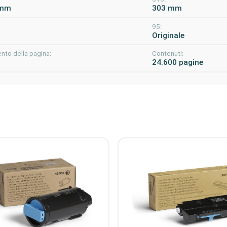
 mm
303 mm
95:
Originale
nto della pagina:
Contenuti:
24.600 pagine