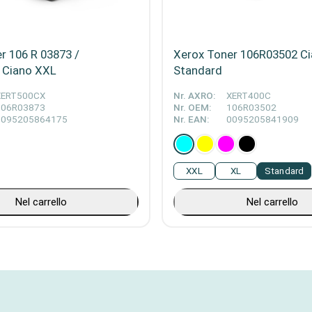
r 106 R 03873 /
Xerox Toner 106R03502 C
 Ciano XXL
Standard
XERT500CX
Nr. AXRO:
XERT400C
106R03873
Nr. OEM:
106R03502
0095205864175
Nr. EAN:
0095205841909
XXL
XL
Standard
Nel carrello
Nel carrello