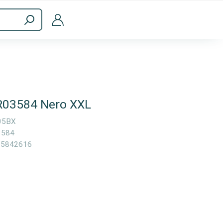
a
Accessori per computer
R03584 Nero XXL
05BX
3584
05842616