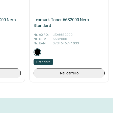
000 Nero
Lexmark Toner 66S2000 Nero
Standard
Nr. AXRO:
LEX66S2000
Nr. OEM:
66S2000
Nr. EAN:
0734646741033
Standard
Nel carrello