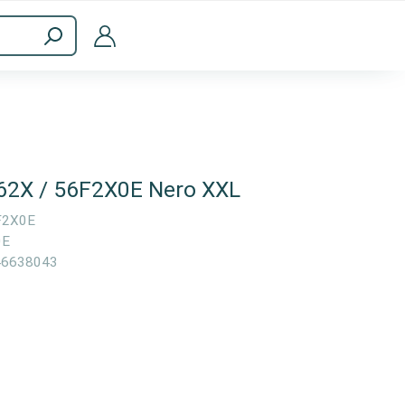
a
Accessori per computer
62X / 56F2X0E Nero XXL
F2X0E
0E
46638043