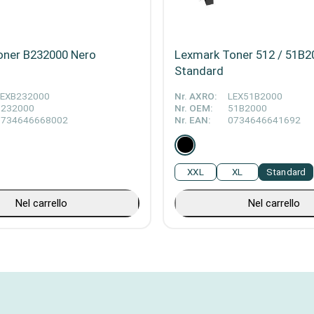
oner B232000 Nero
Lexmark Toner 512 / 51B2
Standard
LEXB232000
Nr. AXRO:
LEX51B2000
B232000
Nr. OEM:
51B2000
0734646668002
Nr. EAN:
0734646641692
XXL
XL
Standard
Nel carrello
Nel carrello