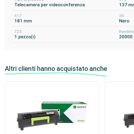
Telecamera per videoconferenza
137 m
517:
39:
181 mm
Nero
723:
Rendime
1 pezzo(i)
20000
Altri clienti hanno acquistato anche