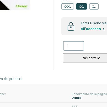
XXXL
XXL
XL
I prezzi sono vis
All'accesso
Nel carrello
za dei prodotti
one:
Rendimento della pagina
20000
515: