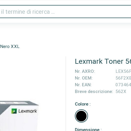
Audio e video
Stampanti e scanner
Gaming
Cas
 Nero XXL
Lexmark Toner 5
Nr. AXRO:
LEX56
Nr. OEM:
56F2X
Nr. EAN:
07346
Breve descrizione:
562X
Colore :
Dimensione :