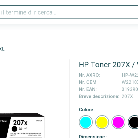
Audio e video
Stampanti e scanner
Gaming
Cas
XL
HP Toner 207X /
Nr. AXRO:
HP-W2
Nr. OEM:
W2210
Nr. EAN:
01939
Breve descrizione:
207X
Colore :
Dimensione :