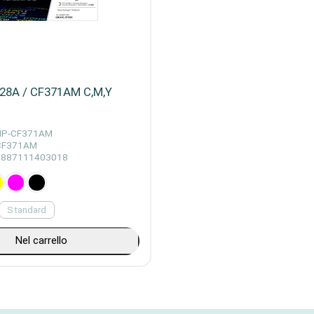
128A / CF371AM C,M,Y
HP-CF371AM
CF371AM
0887111403018
Standard
Nel carrello