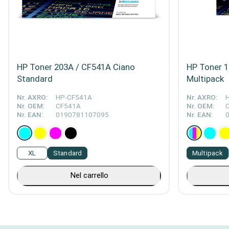
HP Toner 203A / CF541A Ciano
HP Toner 
Standard
Multipack
Nr. AXRO:
HP-CF541A
Nr. AXRO:
Nr. OEM:
CF541A
Nr. OEM:
Nr. EAN:
0190781107095
Nr. EAN:
XL
Standard
Multipack
Nel carrello