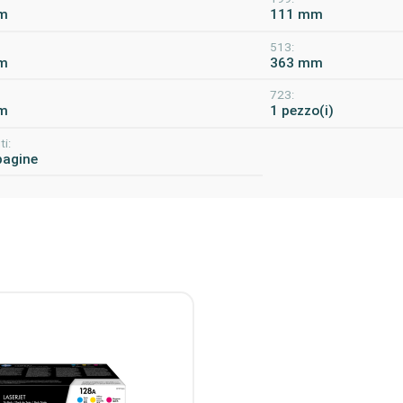
m
111 mm
513:
m
363 mm
723:
m
1 pezzo(i)
i:
pagine