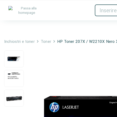
Inchiostri e toner
Rete
Inchiostri e toner
Toner
HP Toner 207X / W2210X Nero 