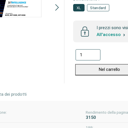
XL
Standard
I prezzi sono vis
All'accesso
Nel carrello
za dei prodotti
one:
Rendimento della pagina
3150
199: