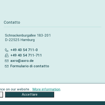
Contatto
Schnackenburgallee 183-201
D-22525 Hamburg
+49 40 54 711-0
+49 40 54 711-711
axro@axro.de
Formulario di contatto
nce on our website...
More information
.
Accettare