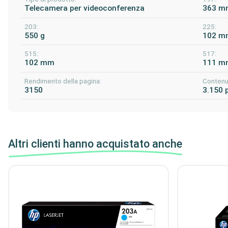
Telecamera per videoconferenza
363 m
203:
225:
550 g
102 m
515:
517:
102 mm
111 m
Rendimento della pagina:
Contenut
3150
3.150 
Altri clienti hanno acquistato anche