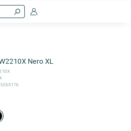
a
Accessori per computer
 W2210X Nero XL
210X
X
05265176