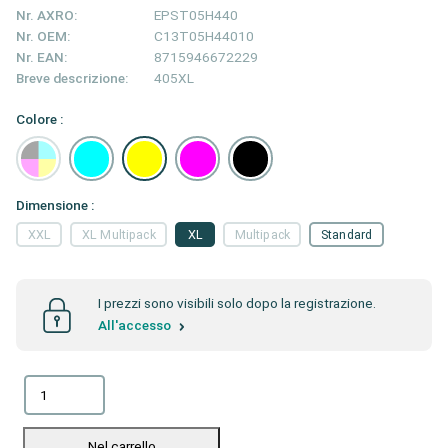
Nr. AXRO:
EPST05H440
Nr. OEM:
C13T05H44010
Nr. EAN:
8715946672229
Breve descrizione:
405XL
Colore :
Dimensione :
XXL
XL Multipack
XL
Multipack
Standard
I prezzi sono visibili solo dopo la registrazione.
All'accesso
Nel carrello