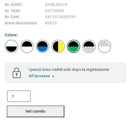
Nr. AXRO:
DYML45019
Nr. OEM:
S0720590
Nr. EAN:
5411313450195
Breve descrizione:
45019
Colore :
I prezzi sono visibili solo dopo la registrazione.
All'accesso
Nel carrello