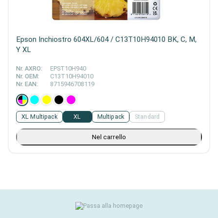
Epson Inchiostro 604XL/604 / C13T10H94010 BK, C, M,
Y XL
Nr. AXRO:
EPST10H940
Nr. OEM:
C13T10H94010
Nr. EAN:
8715946708119
XL Multipack
XL
Multipack
Standard
Nel carrello