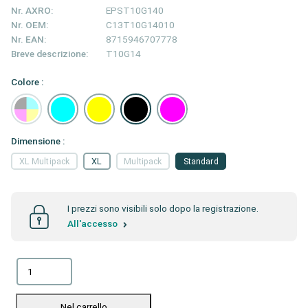
Nr. AXRO:
EPST10G140
Nr. OEM:
C13T10G14010
Nr. EAN:
8715946707778
Breve descrizione:
T10G14
Colore :
Dimensione :
XL Multipack
XL
Multipack
Standard
I prezzi sono visibili solo dopo la registrazione.
All'accesso
Nel carrello