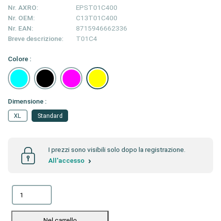
Nr. AXRO:
EPST01C400
Nr. OEM:
C13T01C400
Nr. EAN:
8715946662336
Breve descrizione:
T01C4
Colore :
Dimensione :
XL
Standard
I prezzi sono visibili solo dopo la registrazione.
All'accesso
Nel carrello