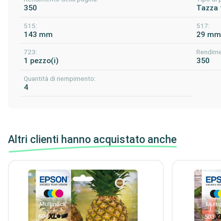
350
Tazza 
515:
517:
143 mm
29 m
723:
Rendime
1 pezzo(i)
350
Quantità di riempimento:
4
Altri clienti hanno acquistato anche