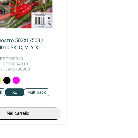
iostro 503XL/503 /
10 BK, C, M, Y XL
EPST09R940
C13T09R94010
8715946706863
ck
XL
Multipack
Nel carrello