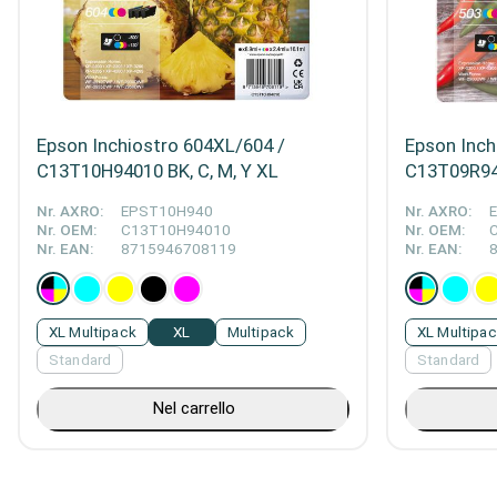
Epson Inchiostro 604XL/604 /
Epson Inch
C13T10H94010 BK, C, M, Y XL
C13T09R940
Nr. AXRO:
EPST10H940
Nr. AXRO:
Nr. OEM:
C13T10H94010
Nr. OEM:
Nr. EAN:
8715946708119
Nr. EAN:
XL Multipack
XL
Multipack
XL Multipa
Standard
Standard
Nel carrello