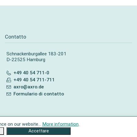
Contatto
Schnackenburgallee 183-201
D-22525 Hamburg
+49 40 54 711-0
+49 40 54 711-711
axro@axro.de
Formulario di contatto
nce on our website...
More information
.
Accettare