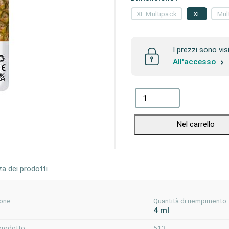
XL Multipack
XL
Mul
I prezzi sono vis
All'accesso
Nel carrello
za dei prodotti
one:
Quantità di riempimento:
4 ml
prodotto:
513: