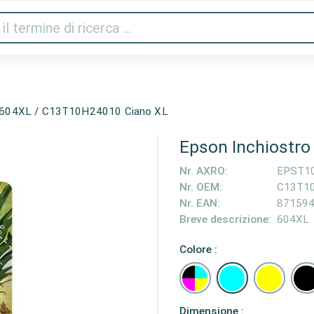
Audio e video
Stampanti e scanner
Gaming
Cas
o 604XL / C13T10H24010 Ciano XL
Epson Inchiostr
Nr. AXRO:
EPST1
Nr. OEM:
C13T1
Nr. EAN:
87159
Breve descrizione:
604XL
Colore :
Dimensione :