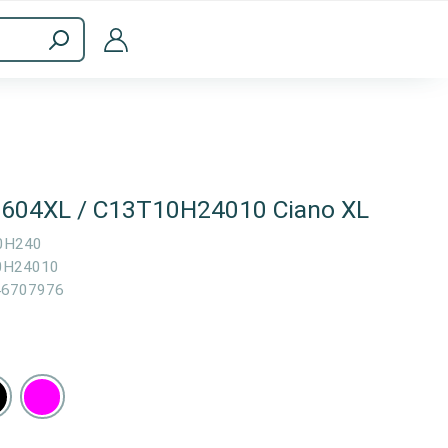
a
Accessori per computer
o 604XL / C13T10H24010 Ciano XL
0H240
0H24010
46707976