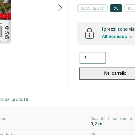
XL Multipack
XL
Mul
I prezzi sono vis
All'accesso
Nel carrello
za dei prodotti
one:
Quantità di riempimento:
9,2 ml
prodotto:
95: