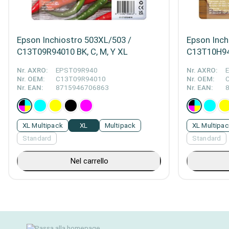
Epson Inchiostro 503XL/503 /
Epson Inch
C13T09R94010 BK, C, M, Y XL
C13T10H940
Nr. AXRO:
EPST09R940
Nr. AXRO:
Nr. OEM:
C13T09R94010
Nr. OEM:
Nr. EAN:
8715946706863
Nr. EAN:
XL Multipack
XL
Multipack
XL Multipa
Standard
Standard
Nel carrello