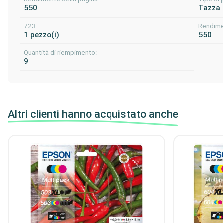
550
Tazza 
723:
Rendime
1 pezzo(i)
550
Quantità di riempimento:
9
Altri clienti hanno acquistato anche