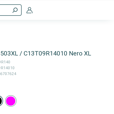
a
Accessori per computer
o 503XL / C13T09R14010 Nero XL
9R140
9R14010
46707624