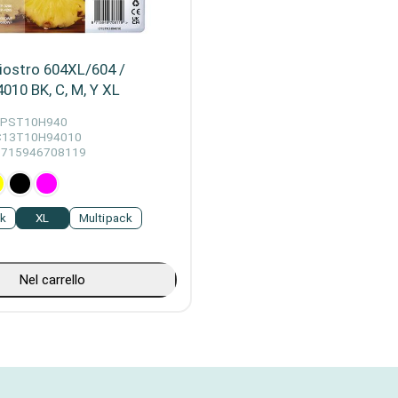
iostro 604XL/604 /
10 BK, C, M, Y XL
EPST10H940
C13T10H94010
8715946708119
ck
XL
Multipack
Nel carrello