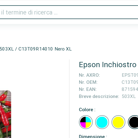
Audio e video
Stampanti e scanner
Gaming
Cas
o 503XL / C13T09R14010 Nero XL
Epson Inchiostr
Nr. AXRO:
EPST0
Nr. OEM:
C13T0
Nr. EAN:
87159
Breve descrizione:
503XL
Colore :
Dimensione :