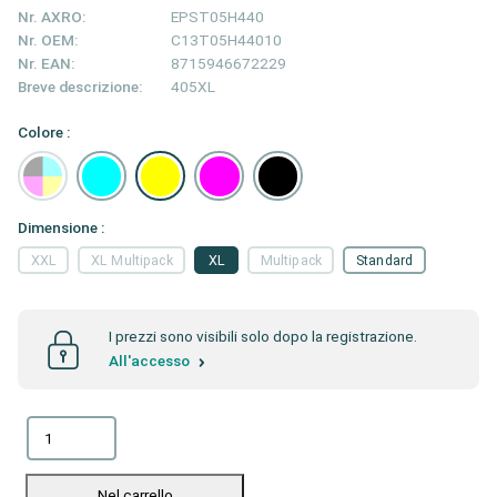
Nr. AXRO:
EPST05H440
Nr. OEM:
C13T05H44010
Nr. EAN:
8715946672229
Breve descrizione:
405XL
Colore :
Dimensione :
XXL
XL Multipack
XL
Multipack
Standard
I prezzi sono visibili solo dopo la registrazione.
All'accesso
Nel carrello