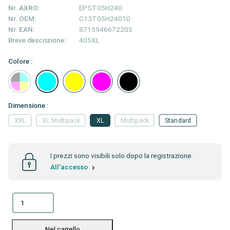
Nr. AXRO:
EPST05H240
Nr. OEM:
C13T05H24010
Nr. EAN:
8715946672205
Breve descrizione:
405XL
Colore :
Dimensione :
XXL
XL Multipack
XL
Multipack
Standard
I prezzi sono visibili solo dopo la registrazione.
All'accesso
Nel carrello