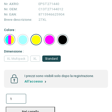
Nr. AXRO:
EPST271440
Nr. OEM:
C13T27144012
Nr. EAN:
8715946625904
Breve descrizione:
27XL
Colore :
Dimensione :
XL Multipack
XL
Standard
I prezzi sono visibili solo dopo la registrazione.
All'accesso
Nel carrello