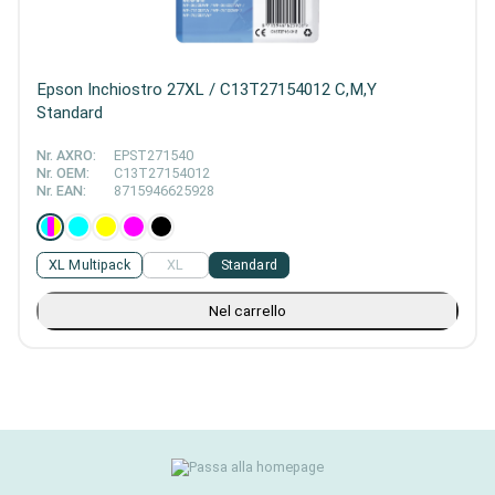
Epson Inchiostro 27XL / C13T27154012 C,M,Y
Standard
Nr. AXRO:
EPST271540
Nr. OEM:
C13T27154012
Nr. EAN:
8715946625928
XL Multipack
XL
Standard
Nel carrello