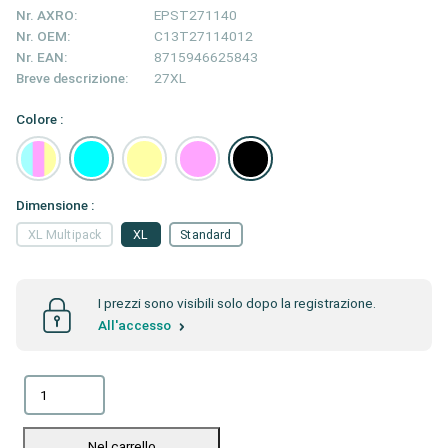
Nr. AXRO:
EPST271140
Nr. OEM:
C13T27114012
Nr. EAN:
8715946625843
Breve descrizione:
27XL
Colore :
Dimensione :
XL Multipack
XL
Standard
I prezzi sono visibili solo dopo la registrazione.
All'accesso
Nel carrello