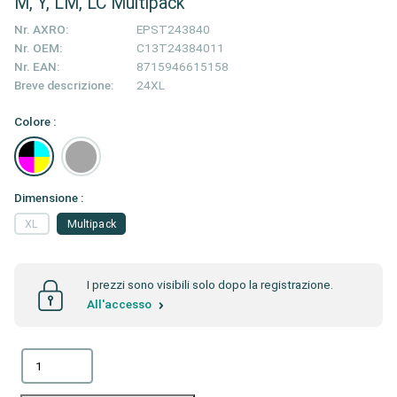
M, Y, LM, LC Multipack
Nr. AXRO:
EPST243840
Nr. OEM:
C13T24384011
Nr. EAN:
8715946615158
Breve descrizione:
24XL
Colore :
Dimensione :
XL
Multipack
I prezzi sono visibili solo dopo la registrazione.
All'accesso