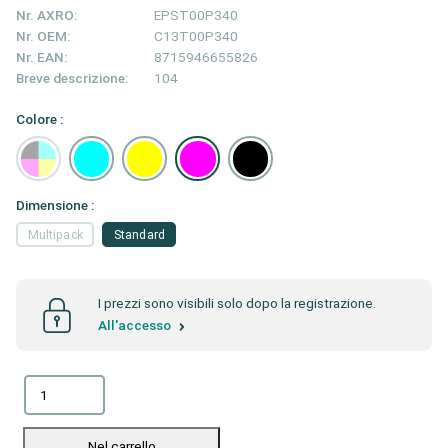
Nr. AXRO:
EPST00P340
Nr. OEM:
C13T00P340
Nr. EAN:
8715946655826
Breve descrizione:
104
Colore :
Dimensione :
Multipack
Standard
I prezzi sono visibili solo dopo la registrazione.
All'accesso
Nel carrello